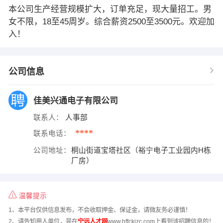
本公司生产经营规模扩大，订单充足，现大量招工。男
女不限，18至45周岁。综合薪资2500至3500元。欢迎加
入！
公司信息
佳美兴通电子有限公司
联系人：
人事部
****
联系电话：
公司地址：
桐山街道宝塔社区（裕宁电子工业园内H栋
厂房）
温馨提示
1、本平台仅供信息发布，不会收取押金、保证金，请微友务必谨慎！
2、请告知用人单位，是在
宁远人才网
www.hffckjzc.com上看到该招聘信息的！